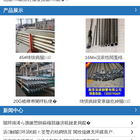
产品展示
45#绮惧瘑閽㈢
16Mn浣庡悎閲戞棤..
20G楂樺帇閿呯倝绠�
绮惧瘑鍏変寒鏃犵紳閽㈢
新闻中心
閽辩揣浠ら挗鏉愬師鏂欏競鍦洪毦鏈夎捣鑹�
浜触閽环涓€鍛ㄤ笅璺岃秴鐧惧厓 閾佺熆鐭充环鏍肩户..