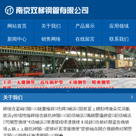
网站首页
关于我们
产品展示
应用领域
新闻中心
销售网络
在线留言
联系我们
关于我们
鍗椾含鍙屾閽㈢鏈夐檺鍏徃
鏄崡浜競杈冨ぇ鐨勪竴瀹朵笓涓氱
敓浜у拰缁忚惀鍗椾含鏃犵紳閽㈢銆佸崡浜珮鍘嬮攨鐐夌銆佸崡浜
笉閿堥挗绠°€佸崡浜簿瀵嗘棤缂濋挗绠＄殑鍏徃锛屽叕鍙告槸锛
堝ぉ娲ュぇ鏃犵紳閽㈠巶锛屽寘澶撮挗绠″巶锛屾垚閮介挗鍘傦紝闉嶅
北閽㈢鍘傦紝瀹濋挗閽㈢鍘�
...