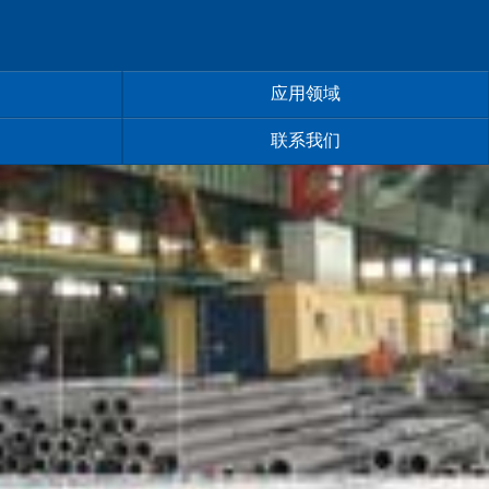
应用领域
联系我们