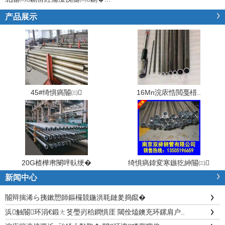
产品展示
45#绮惧瘑閽㈢
16Mn浣庡悎閲戞棤..
20G楂樺帇閿呯倝绠�
绮惧瘑鍏変寒鏃犵紳閽㈢
新闻中心
閽辩揣浠ら挗鏉愬師鏂欏競鍦洪毦鏈夎捣鑹�
浜触閽环涓€鍛ㄤ笅璺岃秴鐧惧厓 閾佺熆鐭充环鏍肩户..