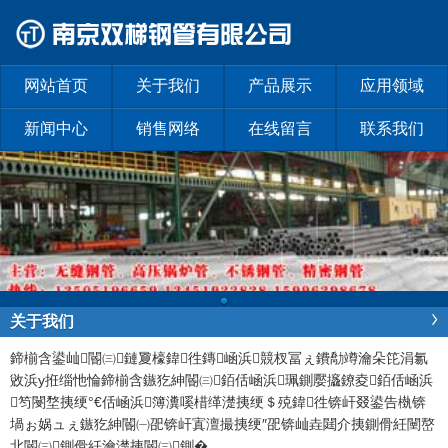
网站首页
关于我们
产品展示
应用领域
新闻中心
销售网络
在线留言
联系我们
关于我们
鍗椾含鍙屾閽㈢鏈夐檺鍏徃
鏄崡浜競杈冨ぇ鐨勪竴瀹朵笓涓氱
敓浜у拰缁忚惀鍗椾含鏃犵紳閽㈢銆佸崡浜珮鍘嬮攨鐐夌銆佸崡浜
笉閿堥挗绠°€佸崡浜簿瀵嗘棤缂濋挗绠＄殑鍏徃锛屽叕鍙告槸锛
堝ぉ娲ュぇ鏃犵紳閽㈠巶锛屽寘澶撮挗绠″巶锛屾垚閮介挗鍘傦紝闉嶅
北閽㈢鍘傦紝瀹濋挗閽㈢鍘�
...