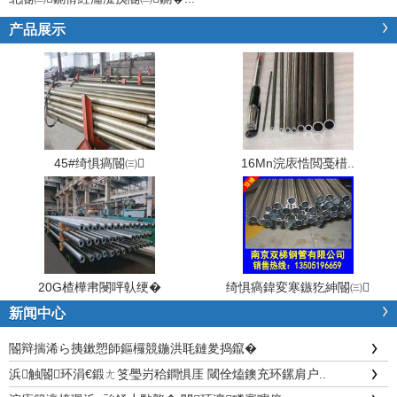
产品展示
45#绮惧瘑閽㈢
16Mn浣庡悎閲戞棤..
20G楂樺帇閿呯倝绠�
绮惧瘑鍏変寒鏃犵紳閽㈢
新闻中心
閽辩揣浠ら挗鏉愬師鏂欏競鍦洪毦鏈夎捣鑹�
浜触閽环涓€鍛ㄤ笅璺岃秴鐧惧厓 閾佺熆鐭充环鏍肩户..