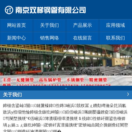
网站首页
关于我们
产品展示
应用领域
新闻中心
销售网络
在线留言
联系我们
关于我们
鍗椾含鍙屾閽㈢鏈夐檺鍏徃
鏄崡浜競杈冨ぇ鐨勪竴瀹朵笓涓氱
敓浜у拰缁忚惀鍗椾含鏃犵紳閽㈢銆佸崡浜珮鍘嬮攨鐐夌銆佸崡浜
笉閿堥挗绠°€佸崡浜簿瀵嗘棤缂濋挗绠＄殑鍏徃锛屽叕鍙告槸锛
堝ぉ娲ュぇ鏃犵紳閽㈠巶锛屽寘澶撮挗绠″巶锛屾垚閮介挗鍘傦紝闉嶅
北閽㈢鍘傦紝瀹濋挗閽㈢鍘�
...