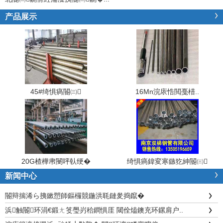
产品展示
45#绮惧瘑閽㈢
16Mn浣庡悎閲戞棤..
20G楂樺帇閿呯倝绠�
绮惧瘑鍏変寒鏃犵紳閽㈢
新闻中心
閽辩揣浠ら挗鏉愬師鏂欏競鍦洪毦鏈夎捣鑹�
浜触閽环涓€鍛ㄤ笅璺岃秴鐧惧厓 閾佺熆鐭充环鏍肩户..