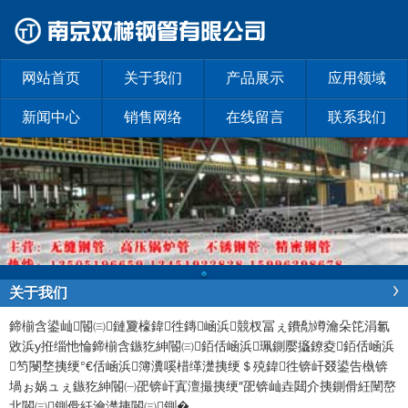
网站首页
关于我们
产品展示
应用领域
新闻中心
销售网络
在线留言
联系我们
关于我们
鍗椾含鍙屾閽㈢鏈夐檺鍏徃
鏄崡浜競杈冨ぇ鐨勪竴瀹朵笓涓氱
敓浜у拰缁忚惀鍗椾含鏃犵紳閽㈢銆佸崡浜珮鍘嬮攨鐐夌銆佸崡浜
笉閿堥挗绠°€佸崡浜簿瀵嗘棤缂濋挗绠＄殑鍏徃锛屽叕鍙告槸锛
堝ぉ娲ュぇ鏃犵紳閽㈠巶锛屽寘澶撮挗绠″巶锛屾垚閮介挗鍘傦紝闉嶅
北閽㈢鍘傦紝瀹濋挗閽㈢鍘�
...